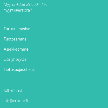
Myynti:
+358 29 000 1770
myynti@enkora.fi
Tutustu meihin:
Tuotteemme
Asiakkaamme
Ota yhteyttä
Tietosuojaseloste
Sähköposti:
tuki@enkora.fi