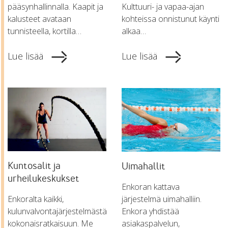
pääsynhallinnalla. Kaapit ja
Kulttuuri- ja vapaa-ajan
kalusteet avataan
kohteissa onnistunut käynti
tunnisteella, kortilla…
alkaa…
Lue lisää
Lue lisää
Kuntosalit ja
Uimahallit
urheilukeskukset
Enkoran kattava
Enkoralta kaikki,
järjestelmä uimahalliin.
kulunvalvontajärjestelmästä
Enkora yhdistää
kokonaisratkaisuun. Me
asiakaspalvelun,