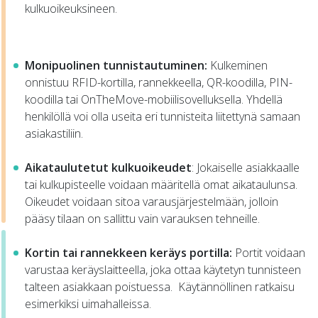
kulkuoikeuksineen.
Monipuolinen tunnistautuminen:
Kulkeminen
onnistuu RFID-kortilla, rannekkeella, QR-koodilla, PIN-
koodilla tai OnTheMove-mobiilisovelluksella. Yhdellä
henkilöllä voi olla useita eri tunnisteita liitettynä samaan
asiakastiliin.
Aikataulutetut kulkuoikeudet
: Jokaiselle asiakkaalle
tai kulkupisteelle voidaan määritellä omat aikataulunsa.
Oikeudet voidaan sitoa varausjärjestelmään, jolloin
pääsy tilaan on sallittu vain varauksen tehneille.
Kortin tai rannekkeen keräys portilla:
Portit voidaan
varustaa keräyslaitteella, joka ottaa käytetyn tunnisteen
talteen asiakkaan poistuessa. Käytännöllinen ratkaisu
esimerkiksi uimahalleissa.