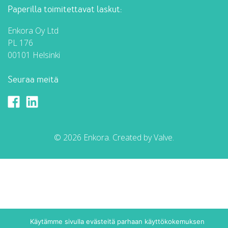
Paperilla toimitettavat laskut:
Enkora Oy Ltd
PL 176
00101 Helsinki
Seuraa meitä
Enkora Facebookissa
Enkora LinkedInissä
© 2026 Enkora. Created by
Valve
.
Käytämme sivulla evästeitä parhaan käyttökokemuksen