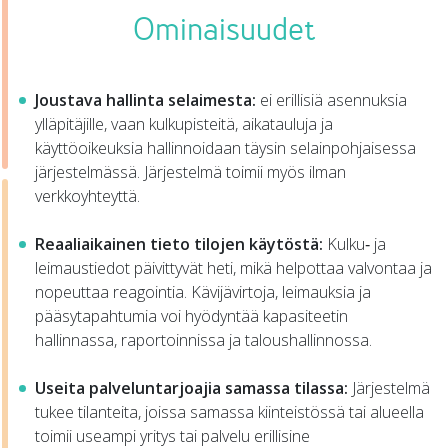
Ominaisuudet
Joustava hallinta selaimesta:
ei erillisiä asennuksia
ylläpitäjille, vaan kulkupisteitä, aikatauluja ja
käyttöoikeuksia hallinnoidaan täysin selainpohjaisessa
järjestelmässä. Järjestelmä toimii myös ilman
verkkoyhteyttä.
Reaaliaikainen tieto tilojen käytöstä:
Kulku‑ ja
leimaustiedot päivittyvät heti, mikä helpottaa valvontaa ja
nopeuttaa reagointia. Kävijävirtoja, leimauksia ja
pääsytapahtumia voi hyödyntää kapasiteetin
hallinnassa, raportoinnissa ja taloushallinnossa.
Useita palveluntarjoajia samassa tilassa:
Järjestelmä
tukee tilanteita, joissa samassa kiinteistössä tai alueella
toimii useampi yritys tai palvelu erillisine