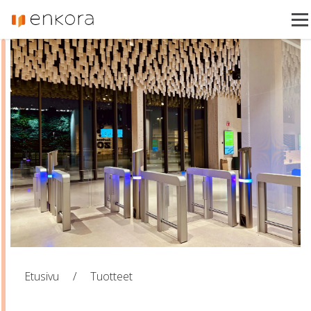
Enkora
Toimialat
Tuotteet
Referenssit
Ajankohtaista
Asiakastuki
Ota yhteyttä
Etusivu
/
Tuotteet