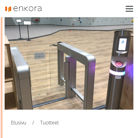
Enkora
Toimialat
Tuotteet
Referenssit
Ajankohtaista
Asiakastuki
Ota yhteyttä
Etusivu
/
Tuotteet