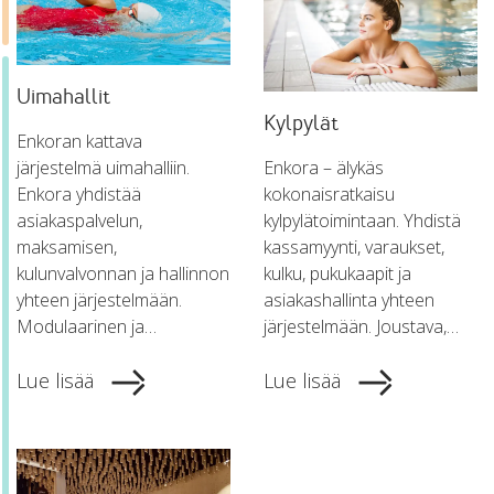
Uimahallit
Kylpylät
Enkoran kattava
järjestelmä uimahalliin.
Enkora – älykäs
Enkora yhdistää
kokonaisratkaisu
asiakaspalvelun,
kylpylätoimintaan. Yhdistä
maksamisen,
kassamyynti, varaukset,
kulunvalvonnan ja hallinnon
kulku, pukukaapit ja
yhteen järjestelmään.
asiakashallinta yhteen
Modulaarinen ja…
järjestelmään. Joustava,…
Lue lisää
Lue lisää