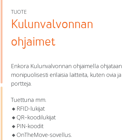
TUOTE
Kulunvalvonnan
ohjaimet
Enkora Kulunvalvonnan ohjaimella ohjataan
monipuolisesti erilaisia laitteita, kuten ovia ja
portteja.
Tuettuna mm.
🔸RFID-lukijat
🔸QR–koodilukijat
🔸PIN-koodit
🔸OnTheMove-sovellus.