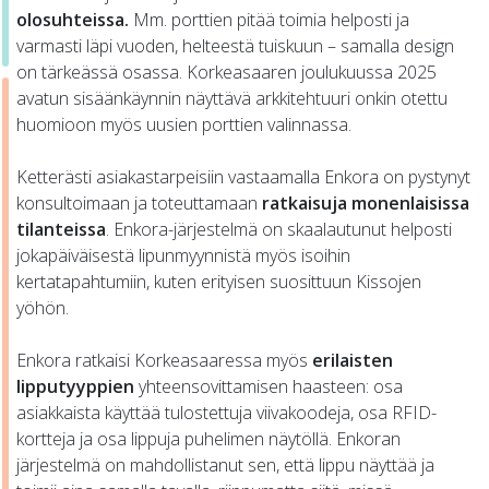
olosuhteissa.
Mm. porttien pitää toimia helposti ja
varmasti läpi vuoden, helteestä tuiskuun – samalla design
on tärkeässä osassa. Korkeasaaren joulukuussa 2025
avatun sisäänkäynnin näyttävä arkkitehtuuri onkin otettu
huomioon myös uusien porttien valinnassa.
Ketterästi asiakastarpeisiin vastaamalla Enkora on pystynyt
konsultoimaan ja toteuttamaan
ratkaisuja monenlaisissa
tilanteissa
. Enkora-järjestelmä on skaalautunut helposti
jokapäiväisestä lipunmyynnistä myös isoihin
kertatapahtumiin, kuten erityisen suosittuun Kissojen
yöhön.
Enkora ratkaisi Korkeasaaressa myös
erilaisten
lipputyyppien
yhteensovittamisen haasteen: osa
asiakkaista käyttää tulostettuja viivakoodeja, osa RFID-
kortteja ja osa lippuja puhelimen näytöllä. Enkoran
järjestelmä on mahdollistanut sen, että lippu näyttää ja