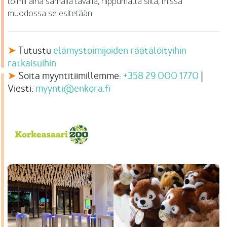
toimii aina samalla tavalla, riippumatta siitä, missä
muodossa se esitetään.
➤
Tutustu
elämystoimijoiden räätälöityihin
ratkaisuihin
➤
Soita myyntitiimillemme:
+358 29 000 1770
|
Viesti:
myynti@enkora.fi