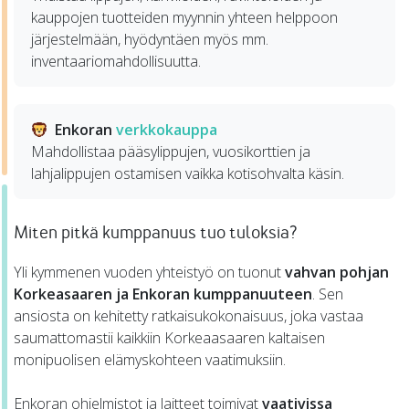
kauppojen tuotteiden myynnin yhteen helppoon
järjestelmään, hyödyntäen myös mm.
inventaariomahdollisuutta.
Enkoran
verkkokauppa
Mahdollistaa pääsylippujen, vuosikorttien ja
lahjalippujen ostamisen vaikka kotisohvalta käsin.
Miten pitkä kumppanuus tuo tuloksia?
Yli kymmenen vuoden yhteistyö on tuonut
vahvan pohjan
Korkeasaaren ja Enkoran kumppanuuteen
. Sen
ansiosta on kehitetty ratkaisukokonaisuus, joka vastaa
saumattomastii kaikkiin Korkeaasaaren kaltaisen
monipuolisen elämyskohteen vaatimuksiin.
Enkoran ohjelmistot ja laitteet toimivat
vaativissa