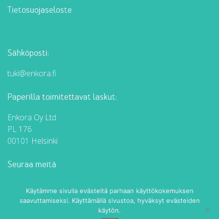
Tietosuojaseloste
Sähköposti:
tuki@enkora.fi
Paperilla toimitettavat laskut:
Enkora Oy Ltd
PL 176
00101 Helsinki
Seuraa meitä
Enkora Facebookissa
Enkora LinkedInissä
Käytämme sivulla evästeitä parhaan käyttökokemuksen
saavuttamiseksi. Käyttämällä sivustoa, hyväksyt evästeiden
käytön.