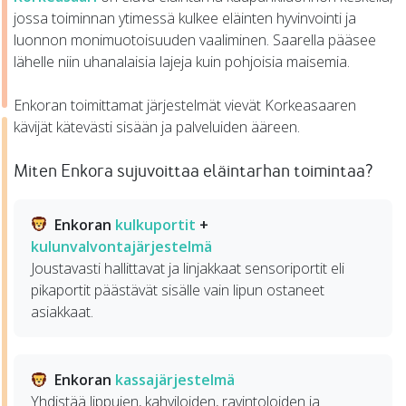
jossa toiminnan ytimessä kulkee eläinten hyvinvointi ja
luonnon monimuotoisuuden vaaliminen. Saarella pääsee
lähelle niin uhanalaisia lajeja kuin pohjoisia maisemia.
Enkoran toimittamat järjestelmät vievät Korkeasaaren
kävijät kätevästi sisään ja palveluiden ääreen.
Miten Enkora sujuvoittaa eläintarhan toimintaa?
Enkoran
kulkuportit
+
kulunvalvontajärjestelmä
Joustavasti hallittavat ja linjakkaat sensoriportit eli
pikaportit päästävät sisälle vain lipun ostaneet
asiakkaat.
Enkoran
kassajärjestelmä
Yhdistää lippujen, kahviloiden, ravintoloiden ja