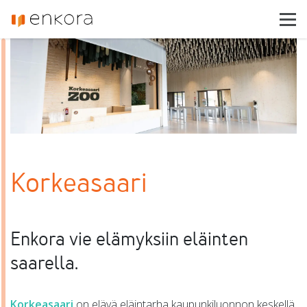
Enkora
Toimialat
Tuotteet
Referenssit
Ajankohtaista
Asiakastuki
Korkeasaari
Ota yhteyttä
Enkora vie elämyksiin eläinten
saarella.
Korkeasaari
on elävä eläintarha kaupunkiluonnon keskellä,