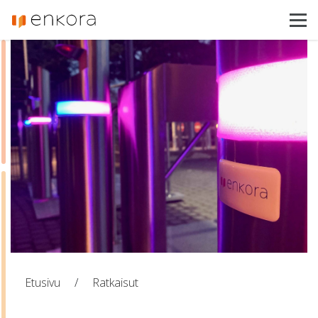
Enkora
Toimialat
Tuotteet
Referenssit
Ajankohtaista
Asiakastuki
Ota yhteyttä
Etusivu
/
Ratkaisut