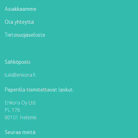
Asiakkaamme
Ota yhteyttä
Tietosuojaseloste
Sähköposti:
tuki@enkora.fi
Paperilla toimitettavat laskut:
Enkora Oy Ltd
PL 176
00101 Helsinki
Seuraa meitä