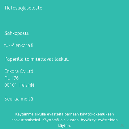
Tietosuojaseloste
Sähköposti:
tuki@enkora.fi
Paperilla toimitettavat laskut:
Enkora Oy Ltd
PL 176
00101 Helsinki
Seuraa meitä
Enkora Facebookissa
Enkora LinkedInissä
Käytämme sivulla evästeitä parhaan käyttökokemuksen
saavuttamiseksi. Käyttämällä sivustoa, hyväksyt evästeiden
käytön.