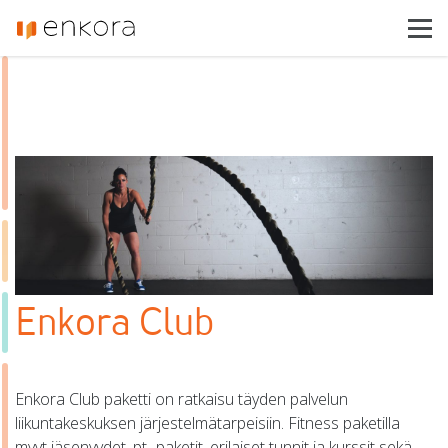
Enkora
Toimialat
Tuotteet
Referenssit
Ajankohtaista
Asiakastuki
Ota yhteyttä
Enkora Club
Enkora Club paketti on ratkaisu täyden palvelun
liikuntakeskuksen järjestelmätarpeisiin. Fitness paketilla
myyt jäsenyydet, pt- paketit, erilaiset tunnit ja kurssit sekä