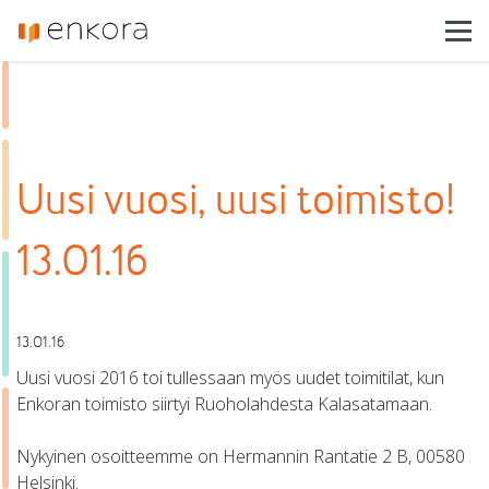
Enkora
Toimialat
Tuotteet
Referenssit
Uusi vuosi, uusi toimisto!
Ajankohtaista
Asiakastuki
13.01.16
Ota yhteyttä
13.01.16
Uusi vuosi 2016 toi tullessaan myös uudet toimitilat, kun
Enkoran toimisto siirtyi Ruoholahdesta Kalasatamaan.
Nykyinen osoitteemme on Hermannin Rantatie 2 B, 00580
Helsinki.