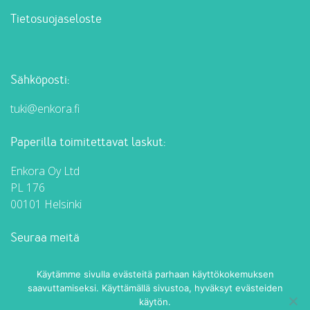
Tietosuojaseloste
Sähköposti:
tuki@enkora.fi
Paperilla toimitettavat laskut:
Enkora Oy Ltd
PL 176
00101 Helsinki
Seuraa meitä
Enkora Facebookissa
Enkora LinkedInissä
Käytämme sivulla evästeitä parhaan käyttökokemuksen
saavuttamiseksi. Käyttämällä sivustoa, hyväksyt evästeiden
käytön.