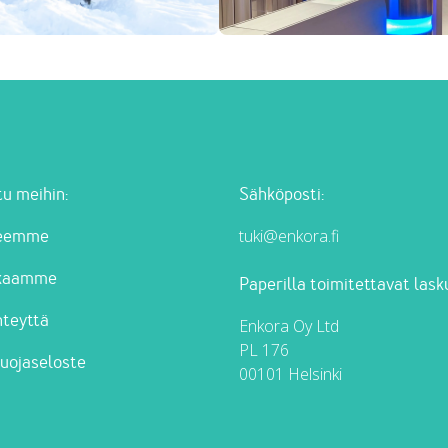
u meihin:
Sähköposti:
tuki@enkora.fi
teemme
kkaamme
Paperilla toimitettavat lask
hteyttä
Enkora Oy Ltd
PL 176
suojaseloste
00101 Helsinki