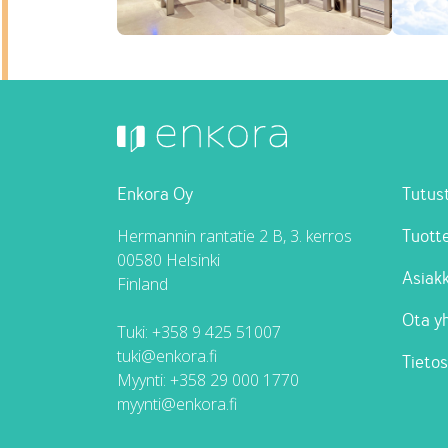
Enkora Oy
Tutust
Hermannin rantatie 2 B, 3. kerros
Tuot
00580 Helsinki
Asia
Finland
Ota y
Tuki:
+358 9 425 51007
tuki@enkora.fi
Tieto
Myynti:
+358 29 000 1770
myynti@enkora.fi