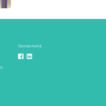
Seuraa meitä
Enkora Facebookissa
Enkora LinkedInissä
ut: