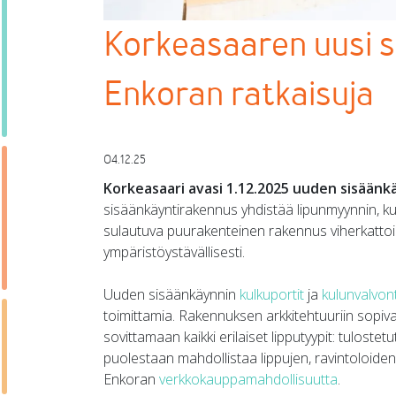
Korkeasaaren uusi 
Enkoran ratkaisuja
04.12.25
Korkeasaari avasi 1.12.2025
uuden sisäänk
sisäänkäyntirakennus yhdistää lipunmyynnin, k
sulautuva puurakenteinen rakennus viherkattoin
ympäristöystävällisesti.
Uuden sisäänkäynnin
kulkuportit
ja
kulunvalvon
toimittamia. Rakennuksen arkkitehtuuriin sopiva
sovittamaan kaikki erilaiset lipputyypit: tulostet
puolestaan mahdollistaa lippujen, ravintoloide
Enkoran
verkkokauppamahdollisuutta
.