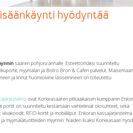
sisäänkäynti hyödyntää
äynnin
saaren pohjoisrannalle. Esteettömäksi suunniteltu
ulkuportit, myymälän ja Bistro Bron & Cafen palvelut. Maisemaa
een ja linnut huomioivine lasiseinineen on toteutettu
tajärjestelmä
ovat Korkeasaaren pitkäaikaisen kumppanin Enko
t portit on suunniteltu kestämään vaihtelevat olosuhteet, sekä
ut viivakoodit, RFID-kortit ja mobiililiput. Enkoran kassajärjestelmä
n ja myymälätuotteiden myynnin. Näiden lisäksi Korkeasaari hyö