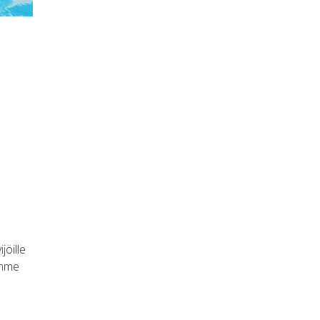
jöille
ämme