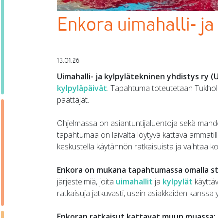
Enkora uimahalli- ja
13.01.26
Uimahalli- ja kylpylätekninen yhdistys ry (
kylpyläpäivät
. Tapahtuma toteutetaan Tukholman
päättäjät.
Ohjelmassa on asiantuntijaluentoja sekä mahd
tapahtumaa on laivalta löytyvä kattava ammatill
keskustella käytännön ratkaisuista ja vaihtaa k
Enkora on mukana tapahtumassa omalla stä
järjestelmiä, joita
uimahallit
ja
kylpylät
käyttäv
ratkaisuja jatkuvasti, usein asiakkaiden kanssa
Enkoran ratkaisut kattavat muun muassa: