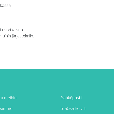
rkossa
itusratkaisun
muihin järjestelmiin.
u meihin:
Sähköposti:
tuki@enkora.fi
teemme