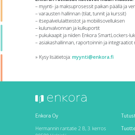
– myynti- ja maksuprosessit paikan päällä ja ve
– varausten hallinnan (tilat, tunnit ja kurssit)
– itsepalvelulaitteistot ja mobiilisovelluksen
– kulunvalvonnan ja kulkuportit
– pukukaapit ja niiden Enkora SmartLockers-luk
– asiakashallinnan, raportoinnin ja integraatiot 
» Kysy lisätietoja:
myynti@enkora.fi
Enkora Oy
Tutust
Hermannin rantatie 2 B, 3. kerros
Tuot