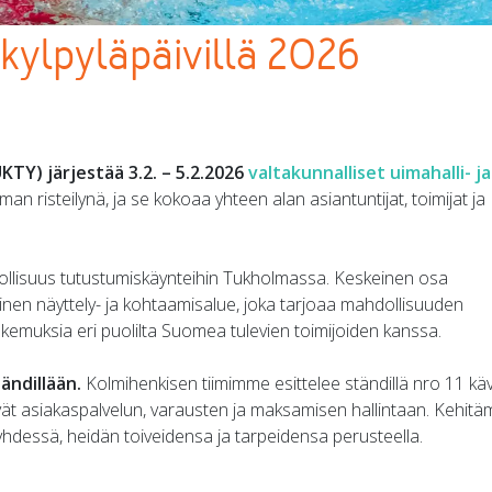
 kylpyläpäivillä 2026
UKTY) järjestää 3.2. – 5.2.2026
valtakunnalliset uimahalli- ja
 risteilynä, ja se kokoaa yhteen alan asiantuntijat, toimijat ja
ollisuus tutustumiskäynteihin Tukholmassa. Keskeinen osa
inen näyttely- ja kohtaamisalue, joka tarjoaa mahdollisuuden
okemuksia eri puolilta Suomea tulevien toimijoiden kanssa.
ndillään.
Kolmihenkisen tiimimme esittelee ständillä nro 11 kävi
ät asiakaspalvelun, varausten ja maksamisen hallintaan. Kehit
 yhdessä, heidän toiveidensa ja tarpeidensa perusteella.