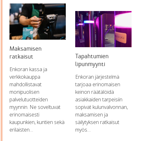
Maksamisen
Tapahtumien
ratkaisut
lipunmyynti
Enkoran kassa ja
verkkokauppa
Enkoran järjestelmä
mahdollistavat
tarjoaa erinomaisen
monipuolisen
keinon räätälöidä
palvelutuotteiden
asiakkaiden tarpeisiin
myynnin. Ne soveltuvat
sopivat kulunvalvonnan,
erinomaisesti
maksamisen ja
kaupunkien, kuntien sekä
säilytyksen ratkaisut
erilaisten…
myös…