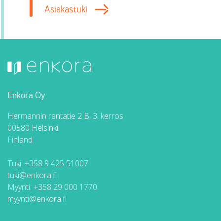
Asiakastuki
Enkora Oy
Hermannin rantatie 2 B, 3. kerros
00580 Helsinki
Finland
Tuki:
+358 9 425 51007
tuki@enkora.fi
Myynti:
+358 29 000 1770
myynti@enkora.fi