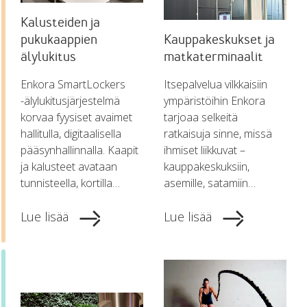
Kalusteiden ja
pukukaappien
Kauppakeskukset ja
älylukitus
matkaterminaalit
Enkora SmartLockers
Itsepalvelua vilkkaisiin
-älylukitusjärjestelmä
ympäristöihin Enkora
korvaa fyysiset avaimet
tarjoaa selkeitä
hallitulla, digitaalisella
ratkaisuja sinne, missä
pääsynhallinnalla. Kaapit
ihmiset liikkuvat –
ja kalusteet avataan
kauppakeskuksiin,
tunnisteella, kortilla…
asemille, satamiin…
Lue lisää
Lue lisää