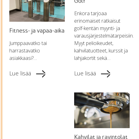
Golf
Enkora tarjoaa
erinomaiset ratkaisut
golf-kentän myynti- ja
Fitness- ja vapaa-aika
varausjärjestelmätarpeisiin.
Jumppaavatko tai
Myyt pelioikeudet,
harrastavatko
kahvilatuotteet, kurssit ja
asiakkaasi?…
lahjakortit sekä…
Lue lisää
Lue lisää
Kahvilat ja ravintolat