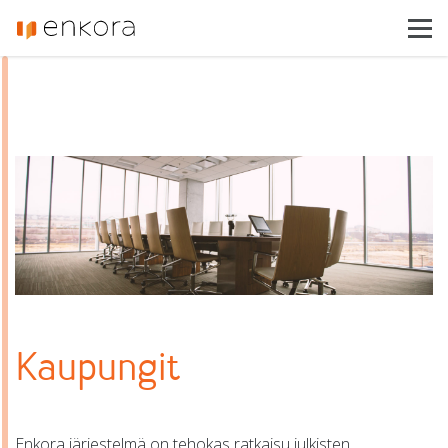
Enkora
Toimialat
Tuotteet
Referenssit
Ajankohtaista
Asiakastuki
Ota yhteyttä
Kaupungit
Enkora järjestelmä on tehokas ratkaisu julkisten