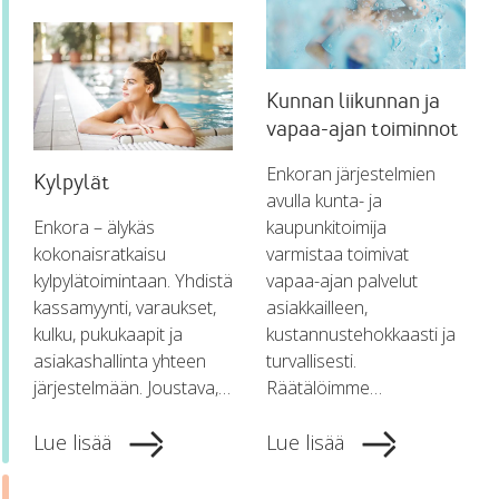
Kunnan liikunnan ja
vapaa-ajan toiminnot
Enkoran järjestelmien
Kylpylät
avulla kunta- ja
Enkora – älykäs
kaupunkitoimija
kokonaisratkaisu
varmistaa toimivat
kylpylätoimintaan. Yhdistä
vapaa-ajan palvelut
kassamyynti, varaukset,
asiakkailleen,
kulku, pukukaapit ja
kustannustehokkaasti ja
asiakashallinta yhteen
turvallisesti.
järjestelmään. Joustava,…
Räätälöimme…
Lue lisää
Lue lisää