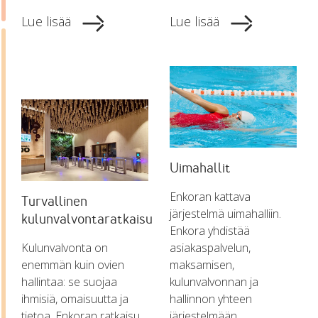
Lue lisää
Lue lisää
Uimahallit
Enkoran kattava
Turvallinen
järjestelmä uimahalliin.
kulunvalvontaratkaisu
Enkora yhdistää
Kulunvalvonta on
asiakaspalvelun,
enemmän kuin ovien
maksamisen,
hallintaa: se suojaa
kulunvalvonnan ja
ihmisiä, omaisuutta ja
hallinnon yhteen
tietoa. Enkoran ratkaisu
järjestelmään.