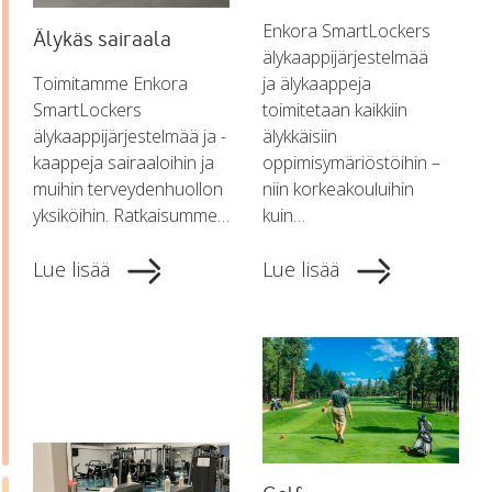
Enkora SmartLockers
Älykäs sairaala
älykaappijärjestelmää
Toimitamme Enkora
ja älykaappeja
SmartLockers
toimitetaan kaikkiin
älykaappijärjestelmää ja -
älykkäisiin
kaappeja sairaaloihin ja
oppimisymäriöstöihin –
muihin terveydenhuollon
niin korkeakouluihin
yksiköihin. Ratkaisumme…
kuin…
Lue lisää
Lue lisää